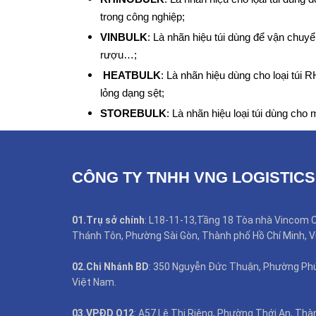
trong công nghiệp;
VINBULK
: Là nhãn hiệu túi dùng để vận chuy
rượu…;
HEATBULK
: Là nhãn hiệu dùng cho loại tú
lỏng dạng sệt;
STOREBULK
: Là nhãn hiệu loại túi dùng cho
CÔNG TY TNHH VNG LOGISTICS
01.Trụ sở chính
: L18-11-13,Tầng 18 Tòa nhà Vincom C
Thánh Tôn, Phường Sài Gòn, Thành phố Hồ Chí Minh, V
02.Chi Nhánh BD
: 350 Nguyễn Đức Thuận, Phường Phú 
Việt Nam.
03.VPĐD Q12
: A57 Lê Thị Riêng, Phường Thới An, Thà