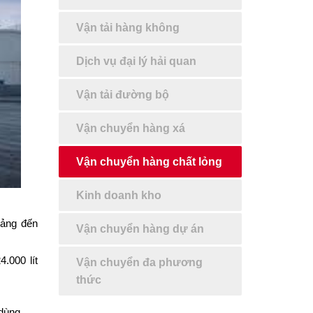
Vận tải hàng không
Dịch vụ đại lý hải quan
Vận tải đường bộ
Vận chuyển hàng xá
Vận chuyển hàng chất lỏng
Kinh doanh kho
cảng đến
Vận chuyển hàng dự án
.000 lít
Vận chuyển đa phương
thức
 dùng