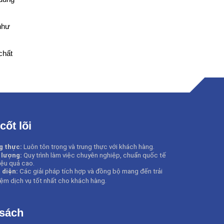
như
chất
 cốt lõi
g thực:
Luôn tôn trọng và trung thực với khách hàng.
 lượng:
Quy trình làm việc chuyên nghiệp, chuẩn quốc tế
iệu quả cao.
 diện:
Các giải pháp tích hợp và đồng bộ mang đến trải
ệm dịch vụ tốt nhất cho khách hàng
.
 sách