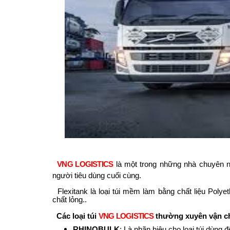
VNG LOGISTICS
là
một trong
những nhà chuyên n
người tiêu dùng cuối cùng
.
Flexitank là loại túi mềm làm bằng chất liệu Polyet
chất lỏng..
Các loại túi
VNG LOGISTICS
thường xuyên vận 
RHINOBULK
: Là nhãn hiệu cho lọai túi dùng