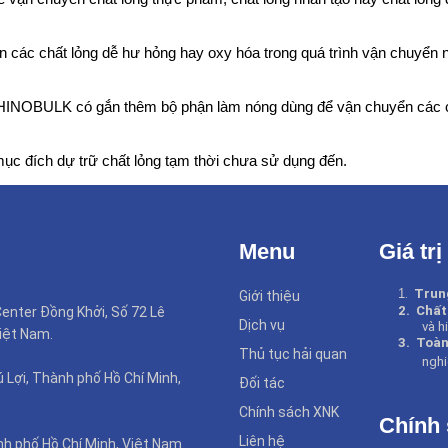
ển các chất lỏng dễ hư hỏng hay oxy hóa trong quá trình vận chuyển 
i RHINOBULK có gắn thêm bộ phận làm nóng dùng để vận chuyển các 
 mục đích dự trữ chất lỏng tạm thời chưa sử dụng đến.
Menu
Giá trị
1
.
Trun
Giới thiệu
2.
Chất
enter Đồng Khởi, Số 72 Lê
Dịch vụ
và h
iệt Nam.
3.
Toàn
Thủ tục hải quan
nghi
Lợi, Thành phố Hồ Chí Minh,
Đối tác
Chính sách XNK
Chính
Liên hệ
nh phố Hồ Chí Minh, Việt Nam.