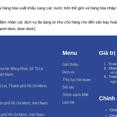
 hàng hóa xuất khẩu sang các nước trên thế giới và hàng hóa nhập
n đảm nhận các dịch vụ đa dạng từ kho chủ hàng cho đến sân bay hoặ
rport-door, door-door).
Menu
Giá trị
1
.
Trun
Giới thiệu
2.
Chất
enter Đồng Khởi, Số 72 Lê
Dịch vụ
và h
iệt Nam.
3.
Toàn
Thủ tục hải quan
nghi
Lợi, Thành phố Hồ Chí Minh,
Đối tác
Chính sách XNK
Chính
Liên hệ
nh phố Hồ Chí Minh, Việt Nam.
Chín
 phố Hồ Chí Minh, Việt Nam.
Chín