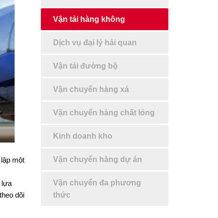
Vận tải hàng không
Dịch vụ đại lý hải quan
Vận tải đường bộ
Vận chuyển hàng xá
Vận chuyển hàng chất lỏng
Kinh doanh kho
Vận chuyển hàng dự án
 lập một
Vận chuyển đa phương
 lựa
thức
theo dõi