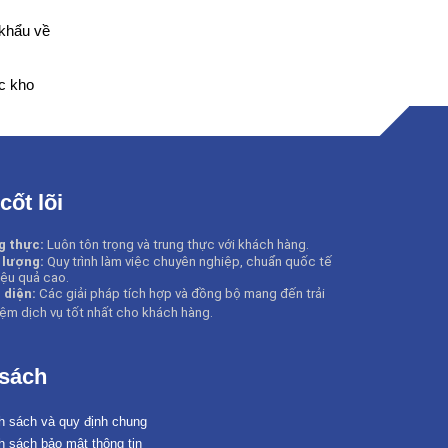
 khẩu về
c kho
 cốt lõi
g thực:
Luôn tôn trọng và trung thực với khách hàng.
 lượng:
Quy trình làm việc chuyên nghiệp, chuẩn quốc tế
iệu quả cao.
 diện:
Các giải pháp tích hợp và đồng bộ mang đến trải
ệm dịch vụ tốt nhất cho khách hàng
.
 sách
h sách và quy định chung
h sách bảo mật thông tin