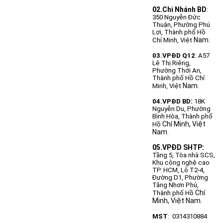
02.Chi Nhánh BD
:
350 Nguyễn Đức
Thuận, Phường Phú
Lợi, Thành phố Hồ
Nam.
Chí Minh, Việt
03.VPĐD Q12
: A57
Lê Thị Riêng,
Phường Thới An,
Thành phố Hồ Chí
Nam.
Minh, Việt
:
04.VPĐD BD
18K
Nguyễn Du, Phường
Bình Hòa, Thành phố
Chí Minh, Việt
Hồ
Nam
.
05.VPĐD SHTP:
Tầng 5, Tòa nhà SCS,
Khu công nghệ cao
TP. HCM, Lô T2-4,
Đường D1,
Phường
Tăng Nhơn Phú,
Chí
Thành phố Hồ
Minh, Việt Nam.
MST
: 0314310884