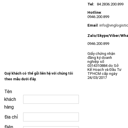
Tel:
84.2836.200.899
Hotline
:
0946.200.899
Email
:
info@vnglogisti
Zalo/Skype/Viber/
Wha
0946.200.899
Giấy chứng nhận
đăng ký doanh
nghiệp số
0314310884 do Sở
Kế Hoạch và Đầu Tư
Quý khách có thể gửi liên hệ với chúng tôi
TPHCM cấp ngày
24/03/2017
theo mẫu dưới đây.
Tên
khách
hàng
Địa chỉ
Điện