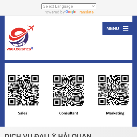
Powered by
Translate
MENU
DỊCH VỤ ĐẠI LÝ HẢI QUAN