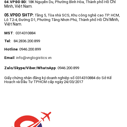
:
Chí
04.VPĐD BD
18K Nguyễn Du, Phường Bình Hòa, Thành phố Hồ
Minh, Việt Nam
.
05.VPĐD SHTP:
Tầng 5, Tòa nhà SCS, Khu công nghệ cao TP. HCM,
Chí Minh,
Lô T2-4, Đường D1,
Phường Tăng Nhơn Phú, Thành phố Hồ
Việt Nam.
MST
: 0314310884
Tel:
84.2836.200.899
Hotline
: 0946.200.899
Email
:
info@vnglogistics.vn
Zalo/Skype/Viber/
WhatsApp
: 0946.200.899
Giấy chứng nhận đăng ký doanh nghiệp số 0314310884 do Sở Kế
Hoạch và Đầu Tư TPHCM cấp ngày 24/03/2017