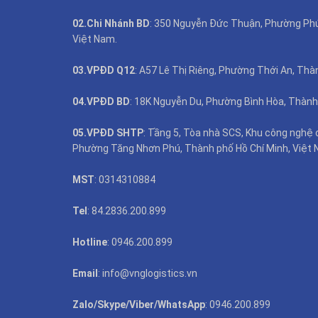
02.Chi Nhánh BD
: 350 Nguyễn Đức Thuận, Phường Phú 
Việt Nam.
03.VPĐD Q12
: A57 Lê Thị Riêng, Phường Thới An, Thà
04.VPĐD BD
: 18K Nguyễn Du, Phường Bình Hòa, Thành
05.VPĐD SHTP
: Tầng 5, Tòa nhà SCS, Khu công nghệ 
Phường Tăng Nhơn Phú, Thành phố Hồ Chí Minh, Việt 
MST
: 0314310884
Tel
: 84.2836.200.899
Hotline
: 0946.200.899
Email
: info@vnglogistics.vn
Zalo/Skype/Viber/WhatsApp
: 0946.200.899