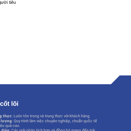
ười tiêu
 cốt lõi
g thực:
Luôn tôn trọng và trung thực với khách hàng.
 lượng:
Quy trình làm việc chuyên nghiệp, chuẩn quốc tế
iệu quả cao.
 diện:
Các giải pháp tích hợp và đồng bộ mang đến trải