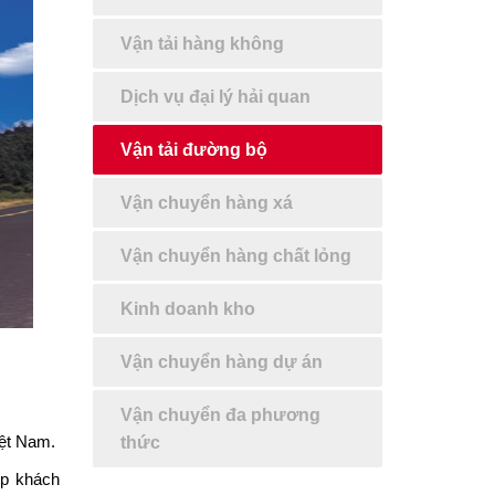
Vận tải hàng không
Dịch vụ đại lý hải quan
Vận tải đường bộ
Vận chuyển hàng xá
Vận chuyển hàng chất lỏng
Kinh doanh kho
Vận chuyển hàng dự án
Vận chuyển đa phương
iệt Nam
.
thức
úp khách