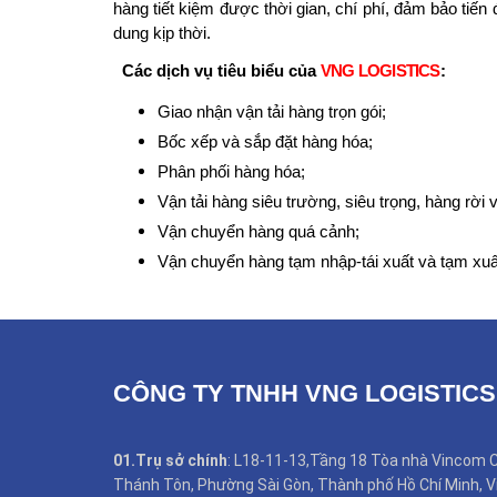
hàng tiết kiệm
được
thời gian, chí phí, đảm bảo tiến
dung kịp thời
.
Các dịch vụ tiêu biểu của
VNG LOGISTICS
:
Giao nhận vận tải hàng trọn gói;
Bốc xếp và sắp đặt hàng
hóa
;
Phân phối hàng hóa;
Vận tải hàng siêu trường, siêu trọng, hàng rời 
Vận chuyển hàng quá cảnh;
Vận chuyển hàng tạm nhập-tái xuất và tạm xuất
CÔNG TY TNHH VNG LOGISTICS
01.Trụ sở chính
: L18-11-13,Tầng 18 Tòa nhà Vincom C
Thánh Tôn, Phường Sài Gòn, Thành phố Hồ Chí Minh, V