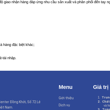
 độ giao
nhận
hàng đáp ứng nhu cầu sản xuất và phân phối
đ
ến
tay ng
và hàng đặc biệt
khác
;
-tái nhập.
Menu
Giá trị
1
.
Trun
Giới thiệu
2.
Chất
enter Đồng Khởi, Số 72 Lê
Dịch vụ
và h
iệt Nam.
3.
Toàn