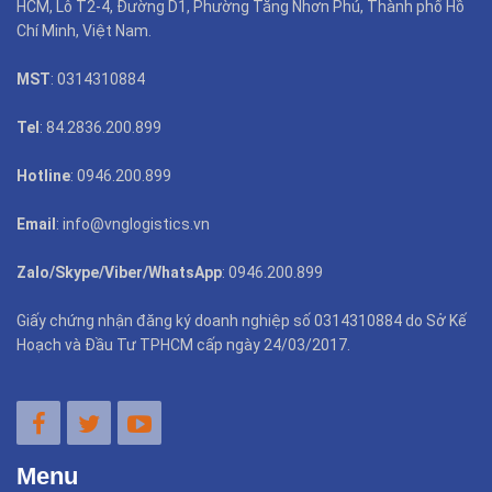
HCM, Lô T2-4, Đường D1, Phường Tăng Nhơn Phú, Thành phố Hồ
Chí Minh, Việt Nam.
MST
: 0314310884
Tel
: 84.2836.200.899
Hotline
: 0946.200.899
Email
: info@vnglogistics.vn
Zalo/Skype/Viber/WhatsApp
: 0946.200.899
Giấy chứng nhận đăng ký doanh nghiệp số 0314310884 do Sở Kế
Hoạch và Đầu Tư TPHCM cấp ngày 24/03/2017.
Menu