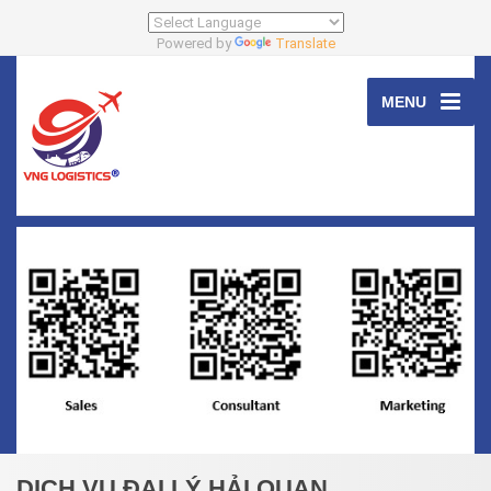
Powered by
Translate
MENU
DỊCH VỤ ĐẠI LÝ HẢI QUAN